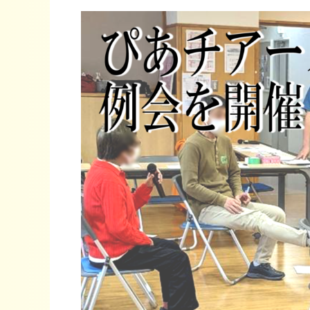
ぴ
あ
チ
ア
ー
ズ
令
和
６
年
11
月
例
会
を
開
催
し