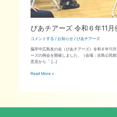
ま
し
た
ぴあチアーズ 令和６年11
コメントする
/
お知らせ
/
ぴあチアーズ
脳卒中広島友の会（ぴあチアーズ）令和６年11月例
ーズの例会を開催しました。（会場：吉島公民館
意見から「 […]
Read More »