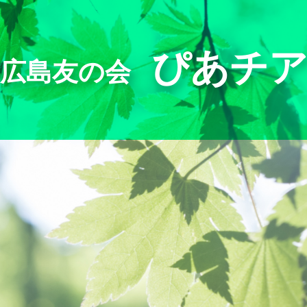
ぴあチ
中広島友の会