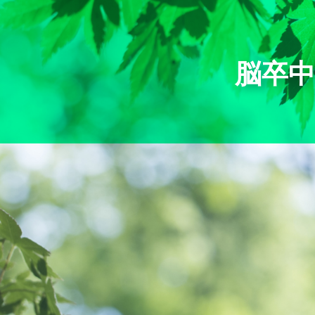
内
容
を
ス
脳卒
キ
ッ
プ