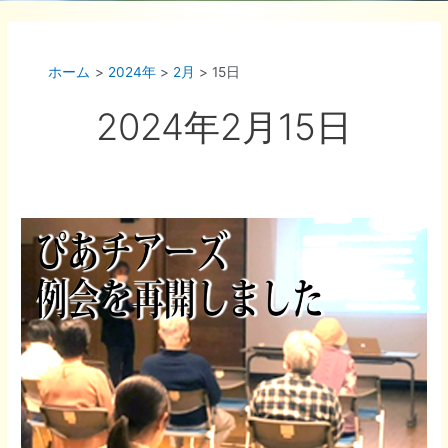
ホーム
2024年
2月
15日
2024年2月15日
ぴ
あ
チ
ア
ー
ズ
例
会
を
再