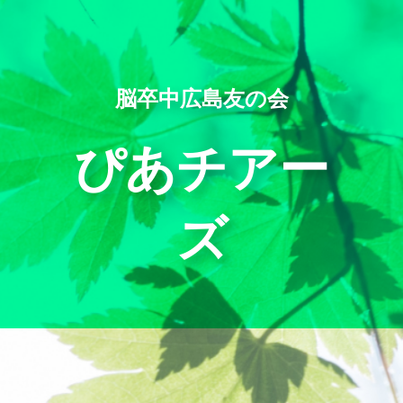
内
容
を
ス
キ
脳卒中広島友の会
ッ
プ
ぴあチアー
ズ