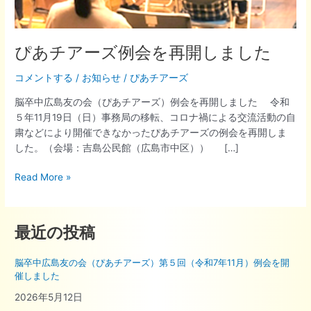
開
し
ま
し
ぴあチアーズ例会を再開しました
た
コメントする
/
お知らせ
/
ぴあチアーズ
脳卒中広島友の会（ぴあチアーズ）例会を再開しました 令和
５年11月19日（日）事務局の移転、コロナ禍による交流活動の自
粛などにより開催できなかったぴあチアーズの例会を再開しま
した。（会場：吉島公民館（広島市中区）） […]
Read More »
最近の投稿
脳卒中広島友の会（ぴあチアーズ）第５回（令和7年11月）例会を開
催しました
2026年5月12日